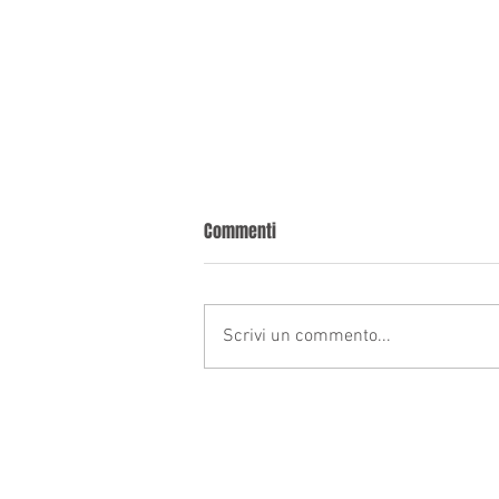
Ricorrere in cassazione Bologna
Commenti
Richiedi una consulenza valutativa
gratuita, solo dopo deciderai se
avvalerti della nostra assistenza
Scrivi un commento...
legale. La Cassazione è l’ultimo...