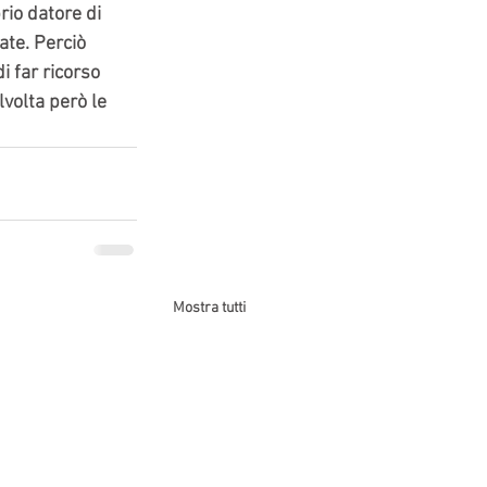
io datore di 
te. Perciò 
i far ricorso 
volta però le 
Mostra tutti