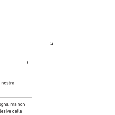
AREE DI LAVORO
CONTATTI
 nostra 
logna, ma non 
lesive della 