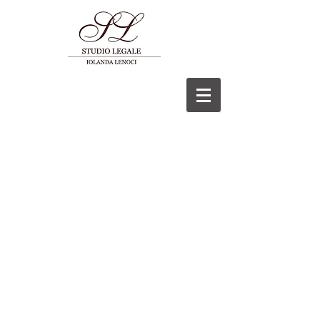
©2023 Studio Legale Iolanda Avv.
Lenoci P.I
02766991208