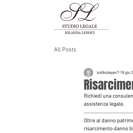
All Posts
kotikstepan7
18 giu 
Risarcime
Richiedi una consulenz
assistenza legale.
Oltre al danno patrimo
risarcimento danno bio