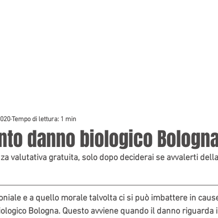
HOME
PREVENTIVI
2020
Tempo di lettura: 1 min
nto danno biologico Bologn
a valutativa gratuita, solo dopo deciderai se avvalerti della
niale e a quello morale talvolta ci si può imbattere in cause
logico Bologna. Questo avviene quando il danno riguarda il 