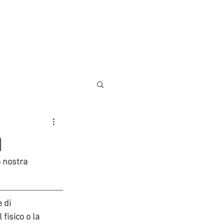
AREE DI LAVORO
CONTATTI
a
 nostra 
 di 
fisico o la 