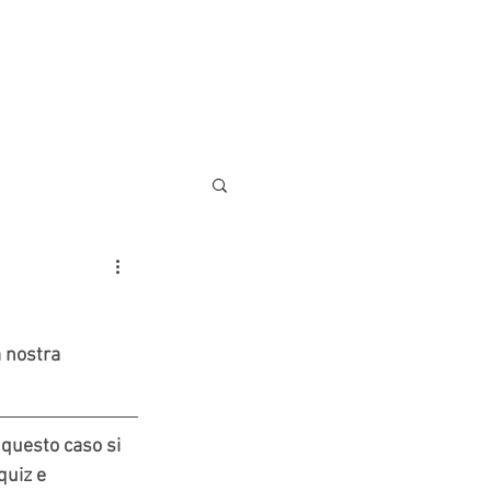
AREE DI LAVORO
CONTATTI
 nostra 
 questo caso si 
quiz e 