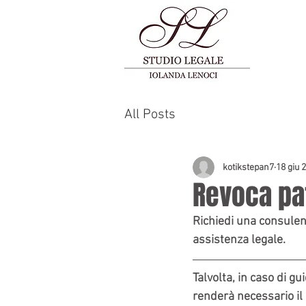
All Posts
kotikstepan7
18 giu 
Revoca pa
Richiedi una consulenz
assistenza legale.
Talvolta, in caso di g
renderà necessario il