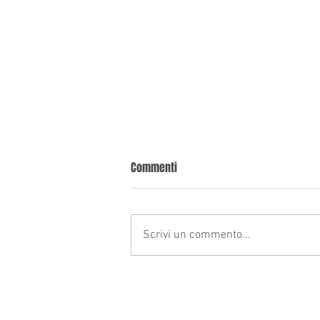
Ricorrere in cassazione Bologna
Commenti
Richiedi una consulenza valutativa
gratuita, solo dopo deciderai se
avvalerti della nostra assistenza
Scrivi un commento...
legale. La Cassazione è l’ultimo...