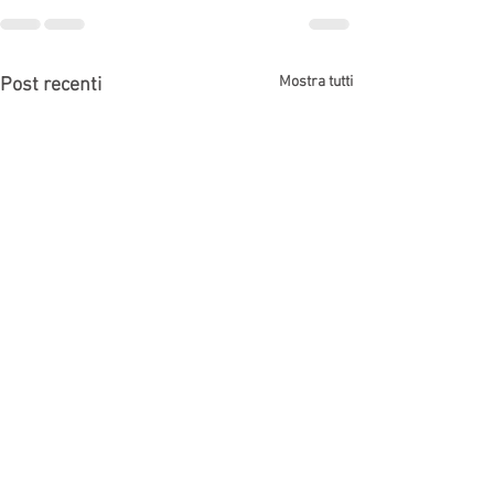
Mostra tutti
Post recenti
Ricorrere in appello Bologna
Avvocato diffamaz