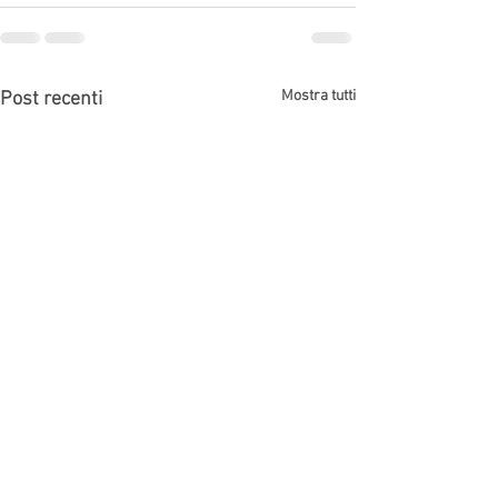
Mostra tutti
Post recenti
Ricorrere in appello Bologna
Avvocato diffamaz