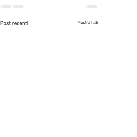
Mostra tutti
Post recenti
Ricorrere in appello Bologna
Avvocato diffamaz