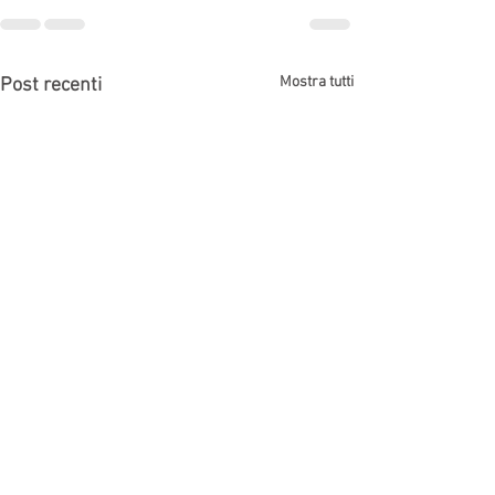
Mostra tutti
Post recenti
Ricorrere in appello Bologna
Avvocato diffamaz