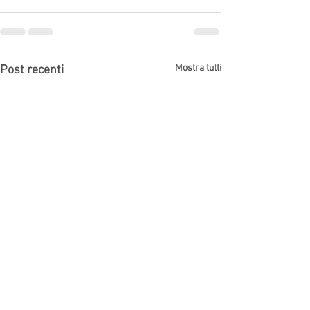
Mostra tutti
Post recenti
Ricorrere in appello Bologna
Avvocato diffamaz