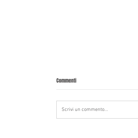
Ricorrere in cassazione Bologna
Commenti
Richiedi una consulenza valutativa
gratuita, solo dopo deciderai se
avvalerti della nostra assistenza
Scrivi un commento...
legale. La Cassazione è l’ultimo...