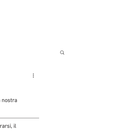
AREE DI LAVORO
CONTATTI
 nostra 
rsi, il 