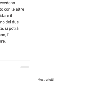
revedono 
o con le altre 
dare il 
no dei due 
, si potrà 
on, l’ 
ore.
Mostra tutti